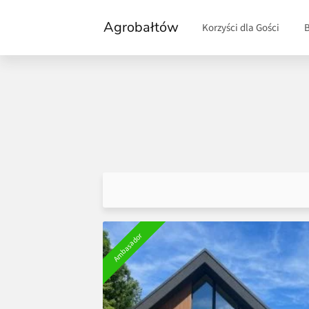
Agrobałtów
Korzyści dla Gości
Ambasador