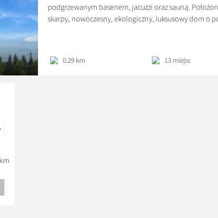
podgrzewanym basenem, jacuzzi oraz sauną. Położon
skarpy, nowoczesny, ekologiczny, luksusowy dom o pow
rekuperacją, który komfortowo pomieści 13 osób. Na p
nowoczesnym kominkiem połączony z dużą w pełni 
0.29 km
13 miejsc
km