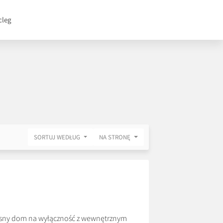
cleg
SORTUJ WEDŁUG
NA STRONĘ
sny dom na wyłączność z wewnętrznym