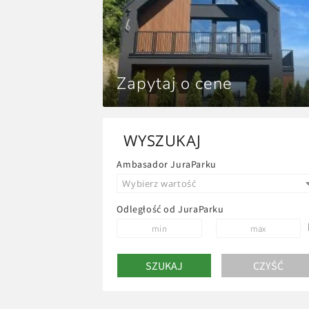
Zapytaj o cene
WYSZUKAJ
Ambasador JuraParku
Wybierz wartość
Odległość od JuraParku