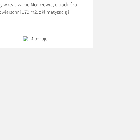
y w rezerwacie Modrzewie, u podnóża
ierzchni 170 m2, z klimatyzacją i
arterze znajduje się przeszklony salon z
wyposażoną […]
4 pokoje