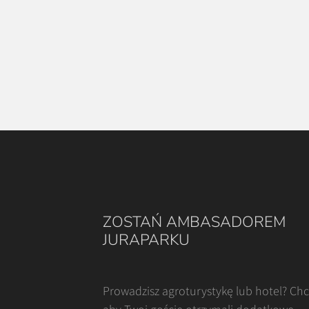
ZOSTAŃ AMBASADOREM
JURAPARKU
Prowadzisz agroturystykę lub hotel? Ch