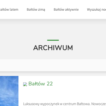
Bałtów latem
Bałtów zimą
Bałtów aktywnie
Wyszukaj no
ARCHIWUM
Bałtów 22
Luksusowy wypoczynek w centrum Bałtowa. Nowocze