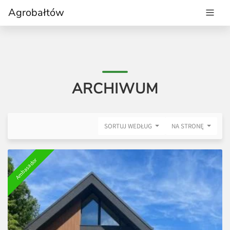
Agrobałtów
ARCHIWUM
SORTUJ WEDŁUG
NA STRONĘ
Ambasador