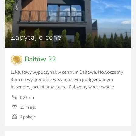
Zapytaj o cene
Bałtów 22
Luksusowy wypoczynek w centrum Bałtowa. Nowoczesny
dom na wyłączność z wewnętrznym podgrzewanym
basenem, jacuzzi oraz sauną. Położony w rezerwacie
Modrzewie, u podnóża skarpy, nowoczesny, ekologiczny,
0.29 km
luksusowy dom o powierzchni 170 m2, z klimatyzacją i
13 miejsc
rekuperacją, który komfortowo pomieści 13 osób. Na
parterze znajduje się przeszklony salon z nowoczesnym
4 pokoje
kominkiem połączony z dużą w pełni wyposażoną […]