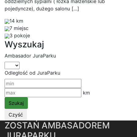
oddzielnych sypialni ( łóżka małżeńskie lub
pojedyncze), dużego salonu […]
14 km
7 miejsc
3 pokoje
Wyszukaj
Ambasador JuraParku
Odległość od JuraParku
km
ZOSTAŃ AMBASADOREM
JURAPARKU