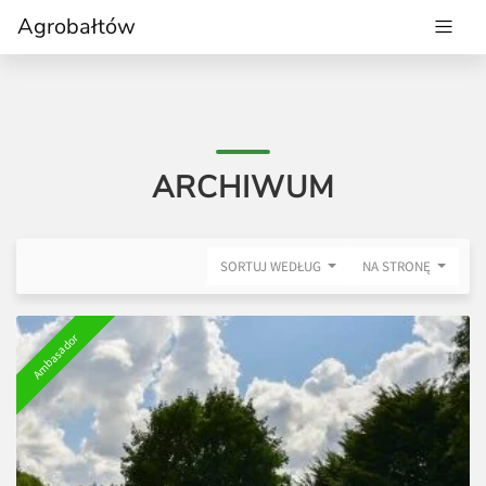
Agrobałtów
ARCHIWUM
SORTUJ WEDŁUG
NA STRONĘ
Ambasador