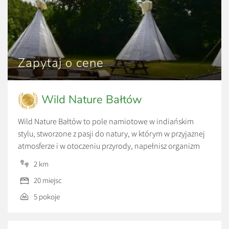
Zapytaj o cene
Wild Nature Bałtów
Wild Nature Bałtów to pole namiotowe w indiańskim
stylu, stworzone z pasji do natury, w którym w przyjaznej
atmosferze i w otoczeniu przyrody, napełnisz organizm
pozytywna energią. Jeśli zależy wam na wypoczynku na
2 km
łonie natury, w spokojnym miejscu. Aby po przebudzeniu
20 miejsc
słyszeć śpiew ptaków, natomiast wieczorem wspólnie z
sąsiadami zasiąść przy ognisku pod rozgwieżdżonym
5 pokoje
niebem, […]