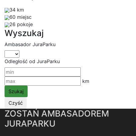
34 km
60 miejsc
26 pokoje
Wyszukaj
Ambasador JuraParku
Odległość od JuraParku
km
ZOSTAŃ AMBASADOREM
JURAPARKU