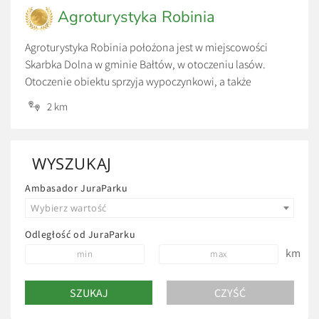
Agroturystyka Robinia
Agroturystyka Robinia położona jest w miejscowości
Skarbka Dolna w gminie Bałtów, w otoczeniu lasów.
Otoczenie obiektu sprzyja wypoczynkowi, a także
aktywności fizycznej. W bezpośrednim sąsiedztwie
2 km
znajduje się Park Linowy Skarbka oraz Bałtowski Kompleks
Turystyczny.
WYSZUKAJ
Ambasador JuraParku
Wybierz wartość
Odległość od JuraParku
km