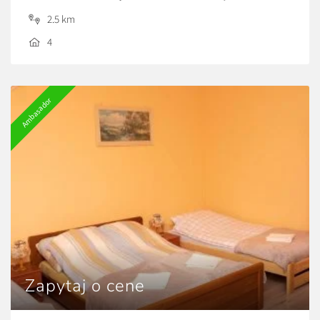
domki z tarasem, prywatną łazienką, w pełni wyposażoną
2.5 km
kuchnią oraz dostępem do bezpłatnego Wi-Fi i
4
prywatnego parkingu.
To idealna propozycja dla rodzin, par i grup przyjaciół,
które chcą odpocząć w spokojnej okolicy, a jednocześnie
Ambasador
mieć najważniejsze atrakcje Bałtowa w zasięgu kilku minut
jazdy. Goście mogą relaksować się w ogrodzie, cieszyć się
widokiem na zieleń i korzystać z wygód, które sprawiają,
że pobyt jest komfortowy o każdej porze roku.
Zapytaj o cene