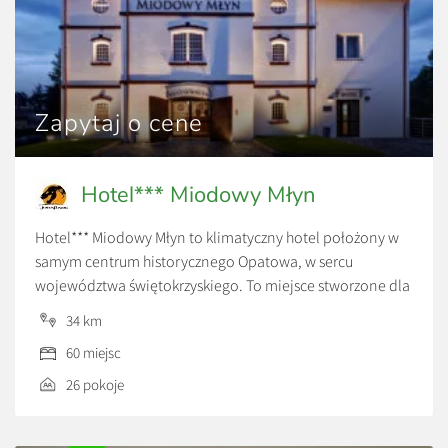
Zapytaj o cene
Hotel*** Miodowy Młyn
Hotel*** Miodowy Młyn to klimatyczny hotel położony w
samym centrum historycznego Opatowa, w sercu
województwa świętokrzyskiego. To miejsce stworzone dla
osób szukających spokojnego wypoczynku, komfortowych
34 km
noclegów oraz wyjątkowej atmosfery z dala od dużych,
60 miejsc
bezosobowych hoteli.
26 pokoje