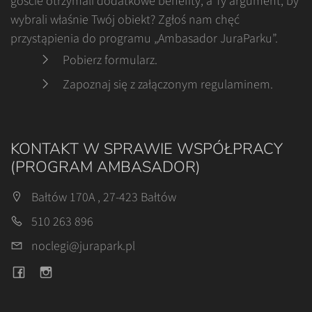
goście otrzymali dodatkowe benefity, a Ty argument, by
wybrali właśnie Twój obiekt? Zgłoś nam chęć
przystąpienia do programu „Ambasador JuraParku”.
Pobierz formularz
.
Zapoznaj się z załączonym regulaminem
.
KONTAKT W SPRAWIE WSPÓŁPRACY
(PROGRAM AMBASADOR)
Bałtów 170A , 27-423 Bałtów
510 263 896
noclegi@jurapark.pl