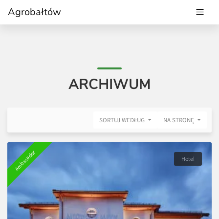
Agrobałtów
ARCHIWUM
SORTUJ WEDŁUG
NA STRONĘ
Ambasador
Hotel