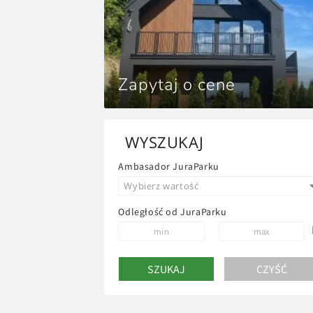
Zapytaj o cene
WYSZUKAJ
Ambasador JuraParku
Wybierz wartość
Odległość od JuraParku