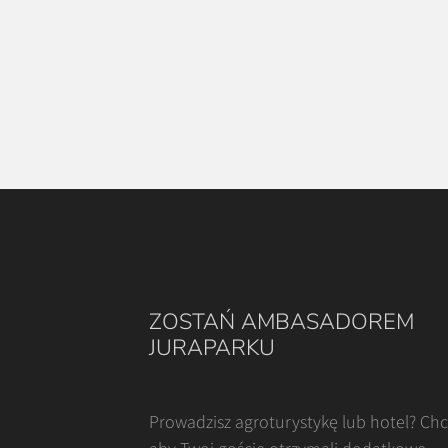
ZOSTAŃ AMBASADOREM
JURAPARKU
Prowadzisz agroturystykę lub hotel? Ch