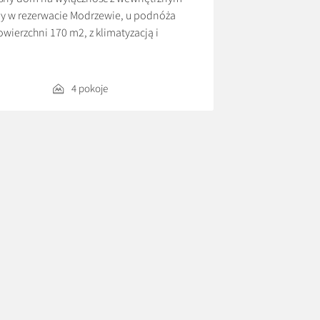
y w rezerwacie Modrzewie, u podnóża
ierzchni 170 m2, z klimatyzacją i
arterze znajduje się przeszklony salon z
wyposażoną […]
4 pokoje