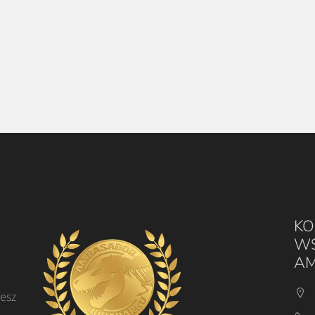
KO
WS
AM
cesz