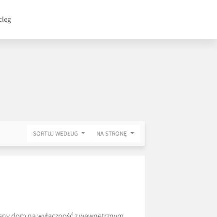
cleg
SORTUJ WEDŁUG
NA STRONĘ
sny dom na wyłączność z wewnętrznym