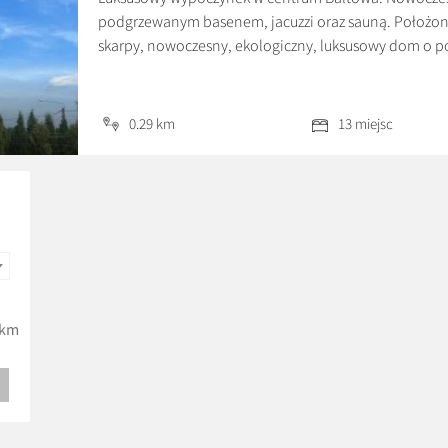
podgrzewanym basenem, jacuzzi oraz sauną. Położon
skarpy, nowoczesny, ekologiczny, luksusowy dom o pow
rekuperacją, który komfortowo pomieści 13 osób. Na p
nowoczesnym kominkiem połączony z dużą w pełni 
0.29 km
13 miejsc
km