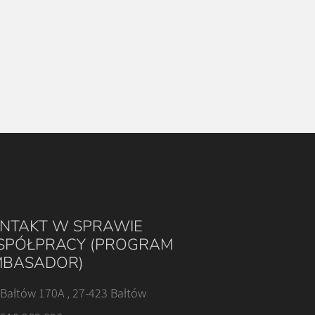
NTAKT W SPRAWIE
PÓŁPRACY (PROGRAM
BASADOR)
Bałtów 170A , 27-423 Bałtów