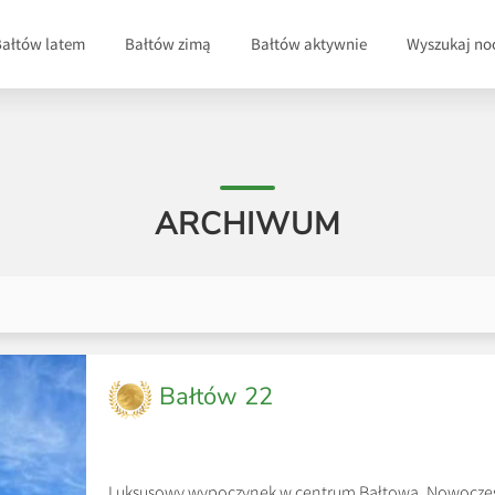
Bałtów latem
Bałtów zimą
Bałtów aktywnie
Wyszukaj no
ARCHIWUM
Bałtów 22
Luksusowy wypoczynek w centrum Bałtowa. Nowocze