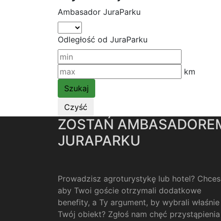
Ambasador JuraParku
Odległość od JuraParku
km
ZOSTAŃ AMBASADORE
JURAPARKU
Prowadzisz agroturystykę lub hotel? Chces
aby Twoi goście otrzymali dodatkowe
benefity, a Ty argument, by wybrali właśnie
Twój obiekt? Zgłoś nam chęć przystąpienia