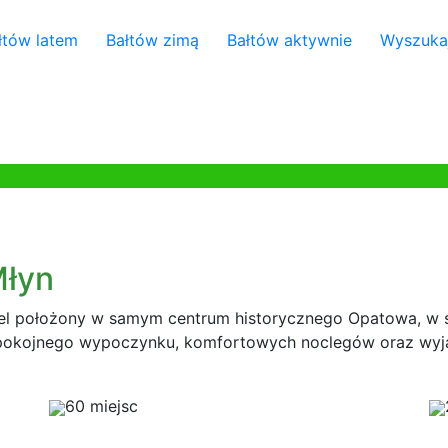
łtów latem
Bałtów zimą
Bałtów aktywnie
Wyszuka
Młyn
tel położony w samym centrum historycznego Opatowa, w 
spokojnego wypoczynku, komfortowych noclegów oraz wyją
60 miejsc