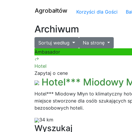
Agrobałtów
Korzyści dla Gości
Ba
Archiwum
Sortuj według
Na stronę
Ambasador
Hotel
Zapytaj o cene
Hotel*** Miodowy 
Hotel*** Miodowy Młyn to klimatyczny ho
miejsce stworzone dla osób szukających 
bezosobowych hoteli.
34 km
Wyszukaj