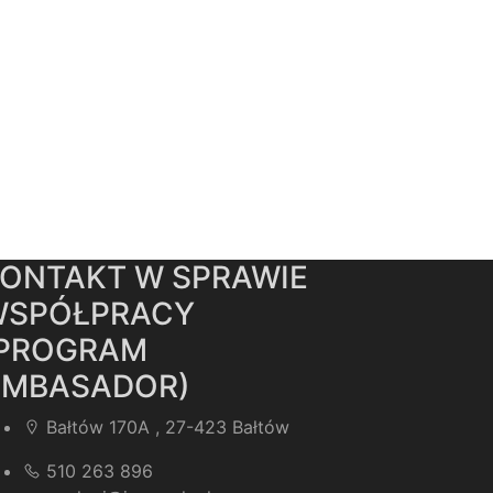
ONTAKT W SPRAWIE
WSPÓŁPRACY
(PROGRAM
AMBASADOR)
Bałtów 170A , 27-423 Bałtów
510 263 896