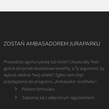
ZOSTAŃ AMBASADOREM JURAPARKU
Prowadzisz agroturystykę lub hotel? Chcesz aby Twoi
goście otrzymali dodatkowe benefity, a Ty argument, by
wybrali właśnie Twój obiekt? Zgłoś nam chęć
przystąpienia do programu „Ambasador JuraParku”.
Pobierz formularz
.
Zapoznaj się z załączonym regulaminem
.