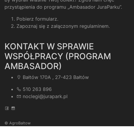
przystąpienia do programu „Ambasador JuraParku”.
Pobierz formularz
.
Zapoznaj się z załączonym regulaminem
.
KONTAKT W SPRAWIE
WSPÓŁPRACY (PROGRAM
AMBASADOR)
Bałtów 170A , 27-423 Bałtów
510 263 896
noclegi@jurapark.pl
© AgroBaltow