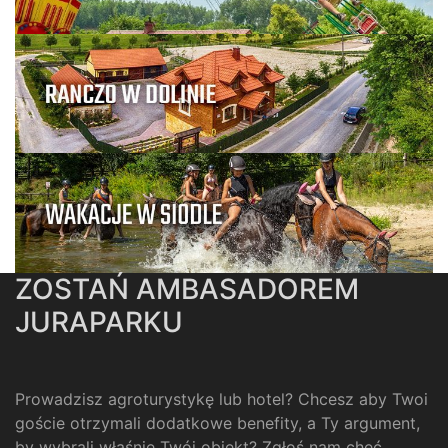
ZOSTAŃ AMBASADOREM
JURAPARKU
Prowadzisz agroturystykę lub hotel? Chcesz aby Twoi
goście otrzymali dodatkowe benefity, a Ty argument,
by wybrali właśnie Twój obiekt? Zgłoś nam chęć