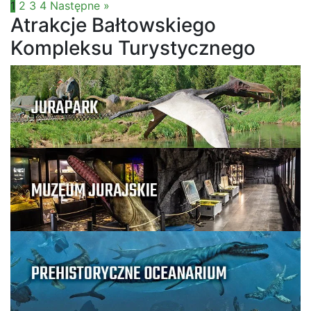
1
2
3
4
Następne »
Atrakcje Bałtowskiego
Kompleksu Turystycznego