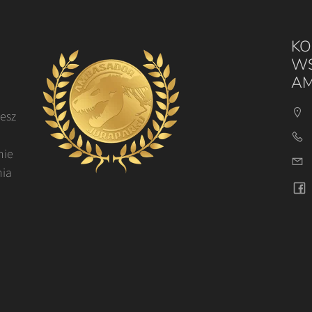
KO
WS
AM
cesz
nie
nia