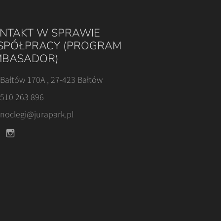
NTAKT W SPRAWIE
PÓŁPRACY (PROGRAM
BASADOR)
Bałtów 170A , 27-423 Bałtów
510 263 896
noclegi@jurapark.pl