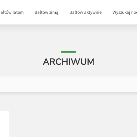
Bałtów latem
Bałtów zimą
Bałtów aktywnie
Wyszukaj no
ARCHIWUM