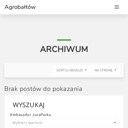
Agrobałtów
ARCHIWUM
SORTUJ WEDŁUG
NA STRONĘ
Brak postów do pokazania
WYSZUKAJ
Ambasador JuraParku
Wybierz wartość