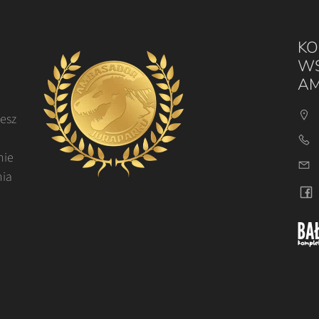
KO
WS
AM
cesz
nie
nia