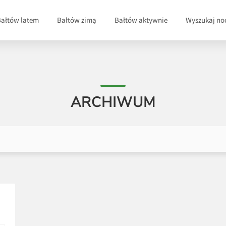
Bałtów latem
Bałtów zimą
Bałtów aktywnie
Wyszukaj no
ARCHIWUM