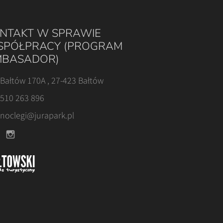
NTAKT W SPRAWIE
PÓŁPRACY (PROGRAM
BASADOR)
Bałtów 170A , 27-423 Bałtów
510 263 896
noclegi@jurapark.pl